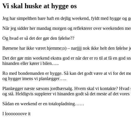
Vi skal huske at hygge os
Jeg har simpelthen bare haft en dejlig weekend, fyldt med hygge og
Når jeg sidder her mandag morgen og reflekterer over weekenden mens
Og hvad er så det der gør den følelse??
Børnene har ikke været hjemme;o) – narjjjj nok ikke helt den følelse j
Det der gør min weekend ekstra god er når der er ro til at få en god s
hinanden eller kører i bilen…..
Ro med bondemanden er hygge. Så kan det godt være at vi for det meste 
og hygger imens vi planlægger…..
Planlægger næste sæsons jordbærsalg. Hvem skal vi kontakte? Hvad ska
og stå. Heldigvis supplerer vi hinanden godt så det meste af det vores ta
Sådan en weekend er en totalopladning……
I looooooove it