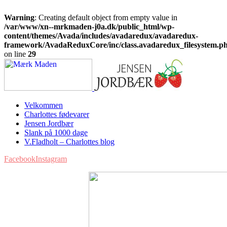
Warning
: Creating default object from empty value in
/var/www/xn--mrkmaden-j0a.dk/public_html/wp-
content/themes/Avada/includes/avadaredux/avadaredux-
framework/AvadaReduxCore/inc/class.avadaredux_filesystem.p
on line
29
Velkommen
Charlottes fødevarer
Jensen Jordbær
Slank på 1000 dage
V.Fladholt – Charlottes blog
Facebook
Instagram