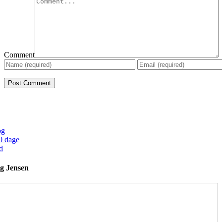
Comment
og
0 dage
d
g Jensen