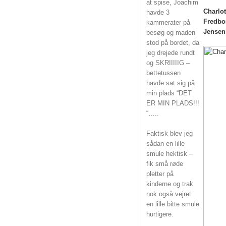
at spise, Joachim
Charlot
havde 3
Fredbo
kammerater på
Jensen
besøg og maden
stod på bordet, da
jeg drejede rundt
og SKRIIIIIG –
bettetussen
havde sat sig på
min plads “DET
ER MIN PLADS!!!
“…..
Faktisk blev jeg
sådan en lille
smule hektisk –
fik små røde
pletter på
kinderne og trak
nok også vejret
en lille bitte smule
hurtigere.