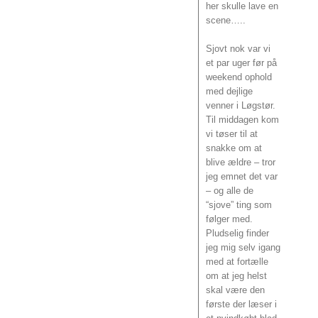
her skulle lave en
scene…..
Sjovt nok var vi
et par uger før på
weekend ophold
med dejlige
venner i Løgstør.
Til middagen kom
vi tøser til at
snakke om at
blive ældre – tror
jeg emnet det var
– og alle de
“sjove” ting som
følger med.
Pludselig finder
jeg mig selv igang
med at fortælle
om at jeg helst
skal være den
første der læser i