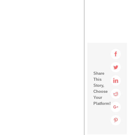
Faceboo
Twitter
Share
This
Linkedin
Story,
Choose
Reddit
Your
Platform!
Google+
Pinterest