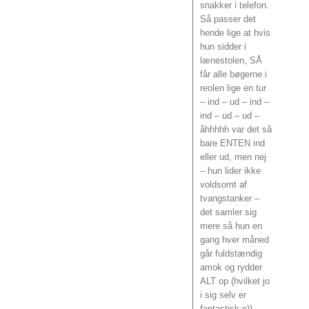
snakker i telefon.
Så passer det
hende lige at hvis
hun sidder i
lænestolen, SÅ
får alle bøgerne i
reolen lige en tur
– ind – ud – ind –
ind – ud – ud –
åhhhhh var det så
bare ENTEN ind
eller ud, men nej
– hun lider ikke
voldsomt af
tvangstanker –
det samler sig
mere så hun en
gang hver måned
går fuldstændig
amok og rydder
ALT op (hvilket jo
i sig selv er
fantastisk;o))