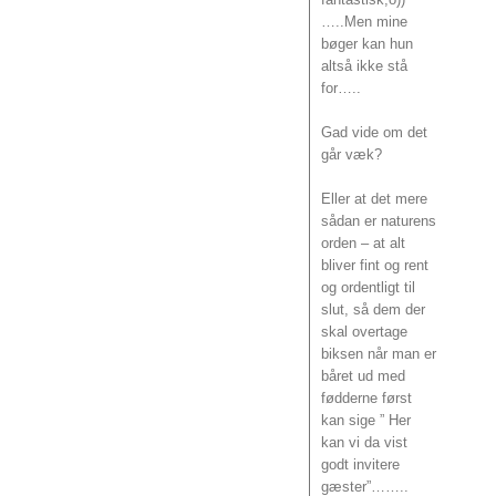
…..Men mine
bøger kan hun
altså ikke stå
for…..
Gad vide om det
går væk?
Eller at det mere
sådan er naturens
orden – at alt
bliver fint og rent
og ordentligt til
slut, så dem der
skal overtage
biksen når man er
båret ud med
fødderne først
kan sige ” Her
kan vi da vist
godt invitere
gæster”……..