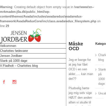
Warning
: Creating default object from empty value in
/var/www/xn--
mrkmaden-j0a.dk/public_html/wp-
content/themes/Avada/includes/avadaredux/avadaredux-
framework/AvadaReduxCore/inc/class.avadaredux_filesystem.php
on
line
29
Måske
Katego
Velkommen
OCD
Charlottes fødevarer
Charl
Jensen Jordbær
Jeg er bange for
blog
Slank på 1000 dage
at jeg har fået
V.Fladholt – Charlottes blog
OCD i en sen
Slan
alder….. kan man
på
det??
1000
Facebook
Instagram
dage
Pludselig hørte
jeg mig selv sige
Uncat
HØJT den anden
aften vi skulle til