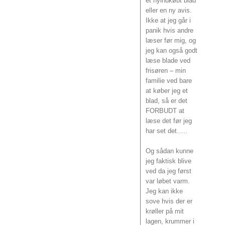
et nyindkøbt blad
eller en ny avis.
Ikke at jeg går i
panik hvis andre
læser før mig, og
jeg kan også godt
læse blade ved
frisøren – min
familie ved bare
at køber jeg et
blad, så er det
FORBUDT at
læse det før jeg
har set det…..
Og sådan kunne
jeg faktisk blive
ved da jeg først
var løbet varm.
Jeg kan ikke
sove hvis der er
krøller på mit
lagen, krummer i