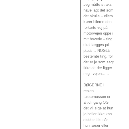
Jeg måtte straks
have lagt det som
det skulle – ellers
kører bilerne den
forkerte vej på
motorvejen oppe i
mit hovede – ting
skal lægges på
plads… NOGLE
bestemte ting, for
det er jo som sagt
ikke alt der ligger
mig i vejen……
BØGERNE i
reolen….
tussemussen er
altid i gang OG
det vil sige at hun
jo heller ikke kan
sidde stille når
hun læser eller