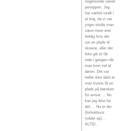
nogensinde været
pernippen. Jeg
har væltet rundt i
al ting, da vi var
yngre skulle man
være mere end
heldig hvis der
var en plads til
skoene, eller der
ikke gik et får
inde i gangen når
man kom ind af
døren. Det var
heller ikke altid at
man kunne få en
plads på bænken
for aviser…. Nu
kan jeg ikke ha
det…. Nu er der
(forholdsvis
ryddet op)….
ALTID…