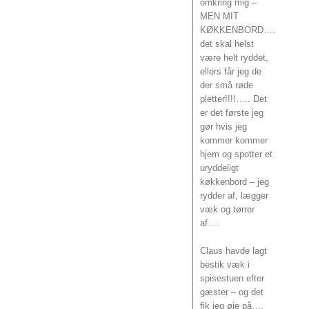
omkring mig –
MEN MIT
KØKKENBORD….
det skal helst
være helt ryddet,
ellers får jeg de
der små røde
pletter!!!!….. Det
er det første jeg
gør hvis jeg
kommer kommer
hjem og spotter et
uryddeligt
køkkenbord – jeg
rydder af, lægger
væk og tørrer
af….
Claus havde lagt
bestik væk i
spisestuen efter
gæster – og det
fik jeg øje på….