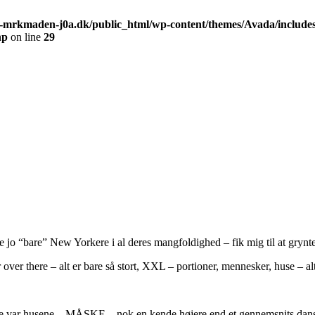
-mrkmaden-j0a.dk/public_html/wp-content/themes/Avada/include
hp
on line
29
e jo “bare” New Yorkere i al deres mangfoldighed – fik mig til at grynte
 over there – alt er bare så stort, XXL – portioner, mennesker, huse – a
este var husene – MÅSKE – nok en kende højere end et gennemsnits dan