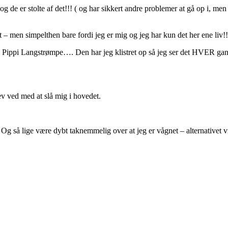
 de er stolte af det!!! ( og har sikkert andre problemer at gå op i, men 
at – men simpelthen bare fordi jeg er mig og jeg har kun det her ene liv!!
t” Fra Pippi Langstrømpe…. Den har jeg klistret op så jeg ser det HVER g
v ved med at slå mig i hovedet.
Og så lige være dybt taknemmelig over at jeg er vågnet – alternativet 