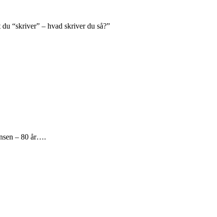
t du “skriver” – hvad skriver du så?”
ensen – 80 år….