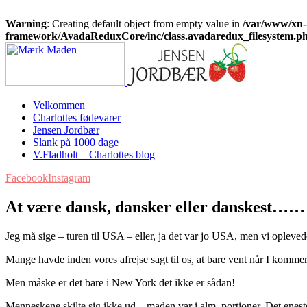
Warning
: Creating default object from empty value in
/var/www/xn-
framework/AvadaReduxCore/inc/class.avadaredux_filesystem.p
Velkommen
Charlottes fødevarer
Jensen Jordbær
Slank på 1000 dage
V.Fladholt – Charlottes blog
Facebook
Instagram
At være dansk, dansker eller danskest……
Jeg må sige – turen til USA – eller, ja det var jo USA, men vi opleved
Mange havde inden vores afrejse sagt til os, at bare vent når I kommer
Men måske er det bare i New York det ikke er sådan!
Menneskene skilte sig ikke ud – maden var i alm. portioner. Det en