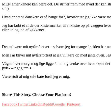
MEN amerikanere kan bære det. De stritter frem med hvad der kan stritte
stil.)
Hvad er det vi danskere er så bange for?, hvorfor tør jeg ikke være stol
Jeg har købt et af de der klistermærker til at klistre op på væggen hvo
eller ud og ind af køkkenet.
Det må være mit nytårsfortsæt – selvom jeg for mange år siden har ne
Men i år bliver mit nytårsfortsæt at jeg vil gøre op med janteloven. Je
Vågne hver morgen og lige ligge 5 min og tænke over hvor skønt det e
jydsk – rigtig træls….
Være stolt af mig selv bare fordi jeg er mig.
Share This Story, Choose Your Platform!
Facebook
Twitter
Linkedin
Reddit
Google+
Pinterest