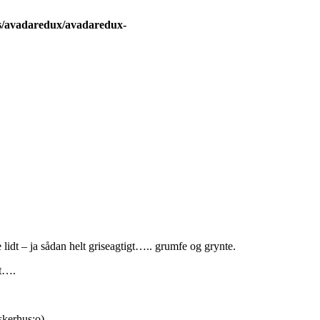
s/avadaredux/avadaredux-
 lidt – ja sådan helt griseagtigt….. grumfe og grynte.
lt….
skerhus:o)