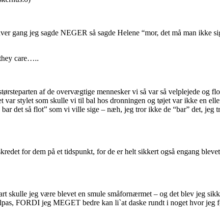
?, hver gang jeg sagde NEGER så sagde Helene “mor, det må man ikke sige
 they care…..
størsteparten af de overvægtige mennesker vi så var så velplejede og flot
t var stylet som skulle vi til bal hos dronningen og tøjet var ikke en e
r det så flot” som vi ville sige – næh, jeg tror ikke de “bar” det, jeg tr
det for dem på et tidspunkt, for de er helt sikkert også engang blevet 
art skulle jeg være blevet en smule småfornærmet – og det blev jeg sik
tilpas, FORDI jeg MEGET bedre kan li`at daske rundt i noget hvor jeg fø