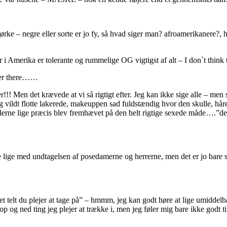
 mørke – negre eller sorte er jo fy, så hvad siger man? afroamerikanere
 i Amerika er tolerante og rummelige OG vigtigst af alt – I don`t think
 over there……
!!! Men det krævede at vi så rigtigt efter. Jeg kan ikke sige alle – men 
g vildt flotte lakerede, makeuppen sad fuldstændig hvor den skulle, håre
bulerne lige præcis blev fremhævet på den helt rigtige sexede måde….”de ba
ge med undtagelsen af posedamerne og herrerne, men det er jo bare skre
 telt du plejer at tage på” – hmmm, jeg kan godt høre at lige umiddelb
p og ned ting jeg plejer at trække i, men jeg føler mig bare ikke godt 