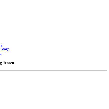
og
0 dage
d
g Jensen