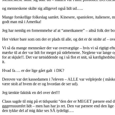
og menneskene skilte sig alligevel også lidt ud…..
Mange forskellige folkeslag samlet. Kinesere, spaniolere, italienere,
godt man må i Amerika!
Jeg har nemlig en fornemmelse af at “amerikanere” – altså folk der bor
Her virker bare som om der er plads til alle, og det er de stolte af –
Vi så da mange mennesker der var overvægtige – hvis vi så rigtigt efter
mærke til at der var lidt for meget på sidebenene. Neglene var lange o
for at skjule!!. Det var tætsiddende og i så flot et snit, så kærligheds
it.
Hvad fa…. er der lige gået galt i DK?
Derovre var det kassedamen i 7eleven – ALLE var velplejede ( måske li
være stolt af hvem de er og hvordan de ser ud).
Jeg tænkte faktisk en del over det!!!
Claus sagde til mig på et tidspunkt “den der er MEGET pænere end det
gggrrruuumfet lidt – men han har jo ret. Den var pænere end den lige o
den tykke del af mig ikke ses SÅ tydeligt….