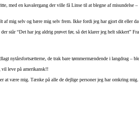
, med en kavalergang der ville få Linse til at blegne af misundelse – og
t af mig selv og bære mig selv frem. Ikke fordi jeg har gjort dit eller d
r der står “Det har jeg aldrig prøvet før, så det klarer jeg helt sikker
dlagt nytårsfortsætterne, de trak bare tømmermændende i langdrag – ble
g vil leve på amerikansk!!
r at være mig. Tænke på alle de dejlige personer jeg har omkring mig. 