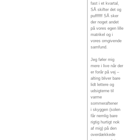
fast i et kvartal,
SÅ skifter det og
puffffff SÅ sker
der noget andet
på vores egen lille
matrikel og i
vores omgivende
samfund.
Jeg føler mig
mere i live når der
er forår på vej –
alting bliver bare
lidt lettere og
udsigterne til
varme
sommeraftener
i skyggen (solen
får nemlig bare
rigtig hurtigt nok
af mig) på den
overdækkede