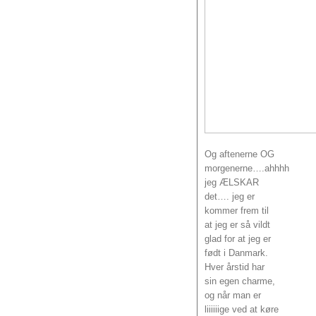
Og aftenerne OG
morgenerne….ahhhh
jeg ÆLSKAR
det…. jeg er
kommer frem til
at jeg er så vildt
glad for at jeg er
født i Danmark.
Hver årstid har
sin egen charme,
og når man er
liiiiiige ved at køre