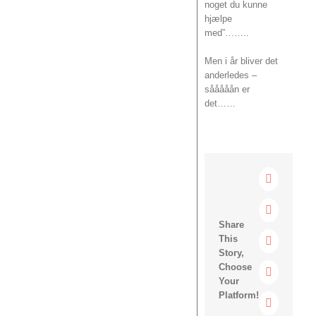
noget du kunne
hjælpe
med”……..
Men i år bliver det
anderledes –
sååååån er
det……
Facebook
Twitter
Share
This
Linkedin
Story,
Choose
Reddit
Your
Platform!
Google+