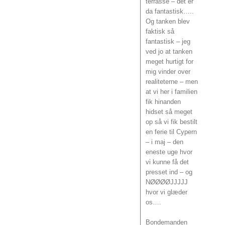
terrasse – det er
da fantastisk…..
Og tanken blev
faktisk så
fantastisk – jeg
ved jo at tanken
meget hurtigt for
mig vinder over
realiteterne – men
at vi her i familien
fik hinanden
hidset så meget
op så vi fik bestilt
en ferie til Cypern
– i maj – den
eneste uge hvor
vi kunne få det
presset ind – og
NØØØØJJJJJ
hvor vi glæder
os….
Bondemanden