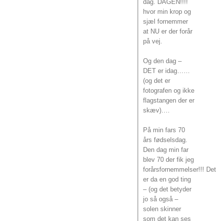
dag. DAGEN!!!!
hvor min krop og
sjæl fornemmer
at NU er der forår
på vej.
Og den dag –
DET er idag……
(og det er
fotografen og ikke
flagstangen der er
skæv)….
På min fars 70
års fødselsdag.
Den dag min far
blev 70 der fik jeg
forårsfornemmelser!!! Det
er da en god ting
– (og det betyder
jo så også –
solen skinner
som det kan ses