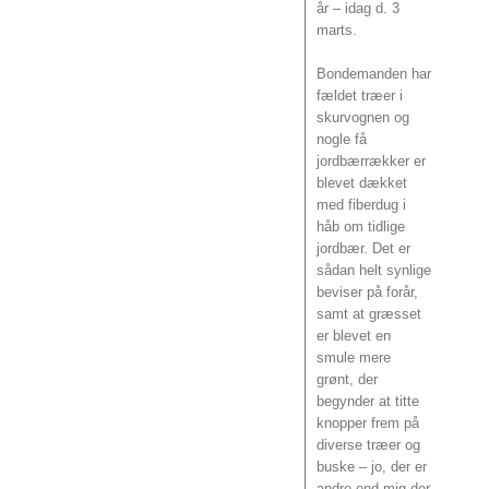
år – idag d. 3
marts.
Bondemanden har
fældet træer i
skurvognen og
nogle få
jordbærrækker er
blevet dækket
med fiberdug i
håb om tidlige
jordbær. Det er
sådan helt synlige
beviser på forår,
samt at græsset
er blevet en
smule mere
grønt, der
begynder at titte
knopper frem på
diverse træer og
buske – jo, der er
andre end mig der