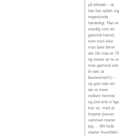
på billedet – at
han har opført sig
nogenlunde
hæderligt. Han er
stædig som en
gammel kamel,
men mon ikke
man bare bliver
det når man er 70
og mener at nu er
man gammel nok
til selv at
bestemme!!!) –
og gad vide om
der er mere
mellem himmel
og jord end vi lige
kan se, med at
tingene passer
sammen mener
jeg…. Mit forår
starter ihvertfald i