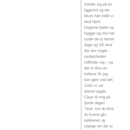
smider sig på en
liggestol og der
bliver han indtil vi
skal hjem.
Ungerne bader og
hygger og mor her
nyder de to første
dage og SÅ skal
der ske noget –
rastløsheden
indfinder sig – og
der er ikke en
kattens fis jeg
kan gøre ved det.
Sidst vi var
afsted sagde
Claus til mig på
fjerde dagen
“skat, tror du ikke
du kunne gå i
køkkenet og
spørge om der er