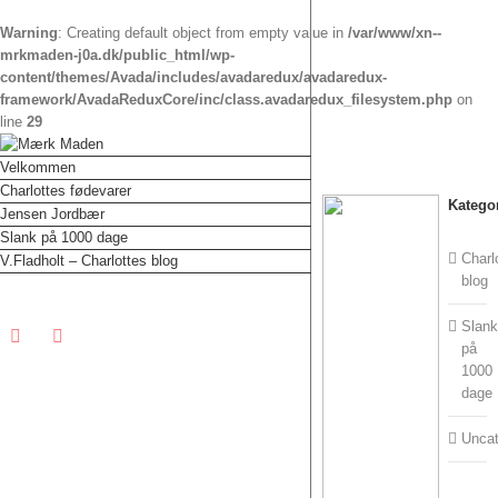
Warning
: Creating default object from empty value in
/var/www/xn--
mrkmaden-j0a.dk/public_html/wp-
content/themes/Avada/includes/avadaredux/avadaredux-
framework/AvadaReduxCore/inc/class.avadaredux_filesystem.php
on
line
29
Velkommen
Charlottes fødevarer
View
Katego
Jensen Jordbær
Larger
Slank på 1000 dage
Image
Charl
V.Fladholt – Charlottes blog
blog
Slan
Facebook
Instagram
på
1000
dage
Uncat